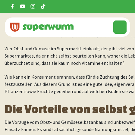
28 FEB.
GEMÜSE UND OBST S
AUS DEM SUPERMARKT IST
Posted at 15:37h
in
Garten
,
Kompostwürmer
,
Urban Gardening
Wer Obst und Gemüse im Supermarkt einkauft, der gibt viel von 
Supermarktes, da er nicht selbst beurteilen kann, woher die Le
überzüchtet sind, dass sie kaum noch Vitamine enthalten?
Wie kann ein Konsument erahnen, dass für die Züchtung des Sal
festzustellen. Aus diesem Grund ist es eine gute Idee, eigenve
Pflanzen sowie Früchte gedeihen und auf welchen Böden sie wa
Die Vorteile von selbs
Die Vorzüge vom Obst- und Gemüseselbstanbau sind unbezweifel
Einsatz kamen. Es sind tatsächlich gesunde Nahrungsmittel, d