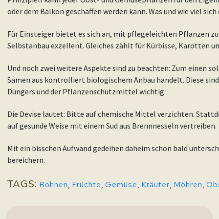
oder dem Balkon geschaffen werden kann. Was und wie viel sic
Für Einsteiger bietet es sich an, mit pflegeleichten Pflanzen z
Selbstanbau exzellent. Gleiches zählt für
Kürbisse
, Karotten u
Und noch zwei weitere Aspekte sind zu beachten: Zum einen soll
Samen aus kontrolliert biologischem Anbau handelt. Diese sind 
Düngers und der Pflanzenschutzmittel wichtig.
Die Devise lautet: Bitte auf chemische Mittel verzichten. Statt
auf gesunde Weise mit einem Sud aus Brennnesseln vertreiben.
Mit ein bisschen Aufwand gedeihen daheim schon bald untersch
bereichern.
TAGS:
Bohnen
,
Früchte
,
Gemüse
,
Kräuter
,
Möhren
,
Ob