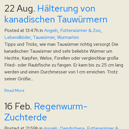
22 Aug.
Hälterung von
kanadischen Tauwürmern
Posted at 13:47h
in
Angeln
,
Futterwürmer & Zoo
,
Lebendköder
,
Tauwürmer
,
Wurmarten
Tipps und Tricks, wie man Tauwürmer richtig versorgt Die
kanadischen Tauwürmer sind sehr beliebte Würmer um
Hechte, Karpfen, Welse, Forellen oder vergleichbar große
Fried- oder Raubfische zu fangen. Er kann bis zu 25 cm lang
werden und einen Durchmesser von 1 cm erreichen. Trotz
seiner Größe...
Read More
16 Feb.
Regenwurm-
Zuchterde
Posted at 21:59h
in
Angeln
,
Dendrobena
,
Futterwürmer &