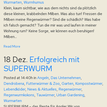
Wurmarten
,
Wurmhumus
Klein, kaum sichtbar, wie aus dem nichts sind da plötzlich
diese kleinen, krabbelnden Milben. Was also tun! Fressen die
Milben meine Regenwürmer? Sind die schädlich? Was habe
ich falsch gemacht? Tun die mir was und laufen in meiner
Wohnung rum? Keine Sorge, wir können euch beruhigen!
Milben...
Read More
18 Dez.
Erfolgreich mit
SUPERWURM
Posted at 14:40h
in
Angeln
,
Das Unternehmen
,
Dendrobena
,
Futterwürmer & Zoo
,
Garten
,
Kompostwürmer
,
Lebendköder
,
News & Aktuelles
,
Regenwürmer
,
Regenwurmkokons
,
Tauwürmer
,
Urban Gardening
,
Wurmarten
SUPERWURM – das Beste für Angler Wir von