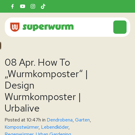
08 Apr.
How To
„Wurmkomposter“ |
Design
Wurmkomposter |
Urbalive
Posted at 10:47h
in
Dendrobena
,
Garten
,
Kompostwürmer
,
Lebendköder
,
Regenwürmer
,
Urban Gardening
,