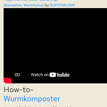
Wurmarten
,
Wurmhumus
by
SUPERWURM
How-to-
Wurmkomposter